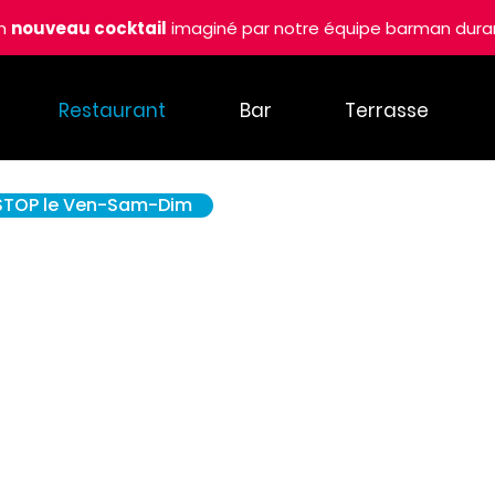
un
nouveau cocktail
imaginé par notre équipe barman duran
Restaurant
Bar
Terrasse
-STOP le Ven-Sam-Dim