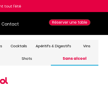
t tout l'été
Réserver une table
Contact
ks
Cocktails
Apéritifs & Digestifs
Vins
Sans alcool
Shots
ol