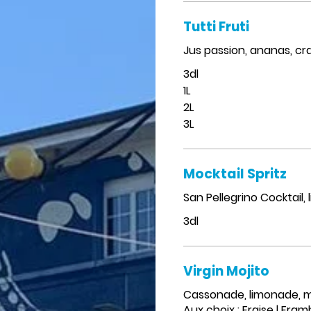
Tutti Fruti
Jus passion, ananas, cr
3dl
1L
2L
3L
Mocktail Spritz
San Pellegrino Cocktail,
3dl
Virgin Mojito
Cassonade, limonade, m
Aux choix : Fraise | Fram