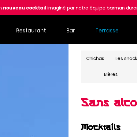
un
nouveau cocktail
imaginé par notre équipe barman duran
Restaurant
Bar
Terrasse
Chichas
Les snac
Bières
Sans alco
Mocktails