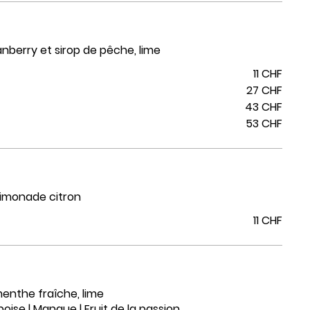
anberry et sirop de pêche, lime
11 CHF
27 CHF
43 CHF
53 CHF
 limonade citron
11 CHF
enthe fraîche, lime
boise | Mangue | Fruit de la passion