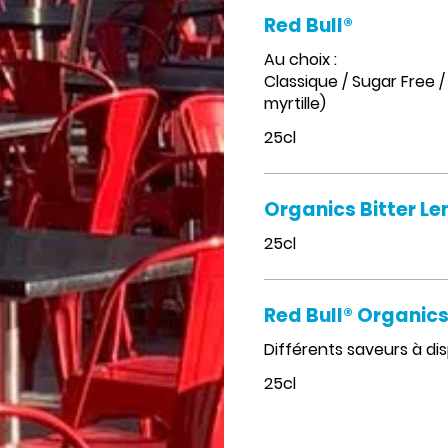
Red Bull®
Au choix :
Classique / Sugar Free / 
myrtille)
25cl
Organics Bitter L
25cl
Red Bull® Organic
Différents saveurs à dis
25cl