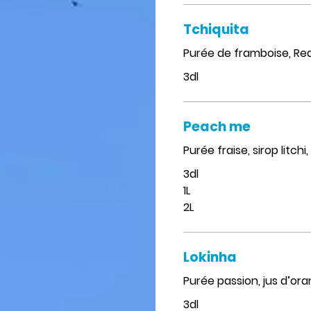
Tchiquita
Purée de framboise, Red 
3dl
Peach me
Purée fraise, sirop litch
3dl
1L
2L
Lokinha
Purée passion, jus d’ora
3dl