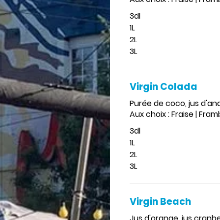
3dl
1L
2L
3L
Virgin Colada
Purée de coco, jus d'an
Aux choix : Fraise | Fram
3dl
1L
2L
3L
Virgin Beach
Jus d'orange, jus cranbe