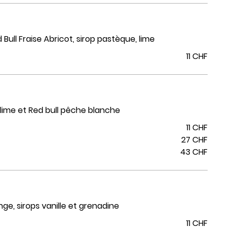
Bull Fraise Abricot, sirop pastèque, lime
11 CHF
i, lime et Red bull pêche blanche
11 CHF
27 CHF
43 CHF
nge, sirops vanille et grenadine
11 CHF