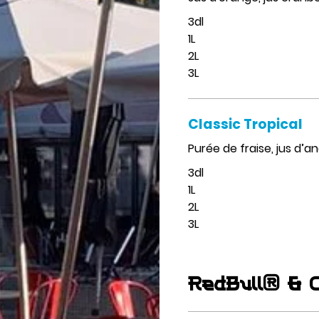
3dl
1L
2L
3L
Classic Tropical
Purée de fraise, jus d’an
3dl
1L
2L
3L
RedBull® & O