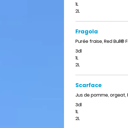
1L
2L
Fragola
Purée fraise, Red Bull® 
3dl
1L
2L
Scarface
Jus de pomme, orgeat, R
3dl
1L
2L