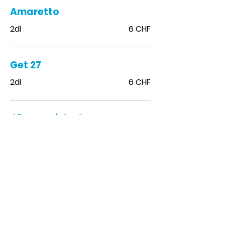
Amaretto
2dl
6 CHF
Get 27
2dl
6 CHF
Jägermeister®
2dl
6 CHF
Bailey's®
2dl
6 CHF
Sambucca