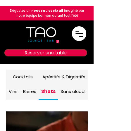
Dégustez un
nouveau cocktail
imaginé par
notre équipe barman durant tout l'été
Réserver une table
Cocktails
Apéritifs & Digestifs
Shots
Vins
Bières
Sans alcool