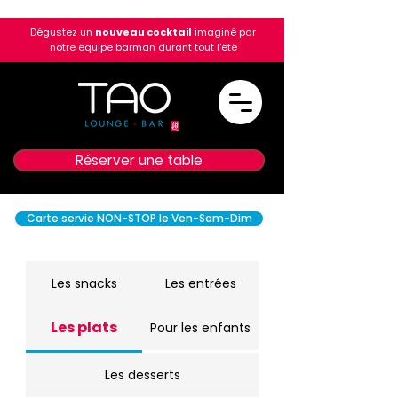
Dégustez un
nouveau cocktail
imaginé par
notre équipe barman durant tout l'été
Réserver une table
Carte servie NON-STOP le Ven-Sam-Dim
Les snacks
Les entrées
Les plats
Pour les enfants
Les desserts