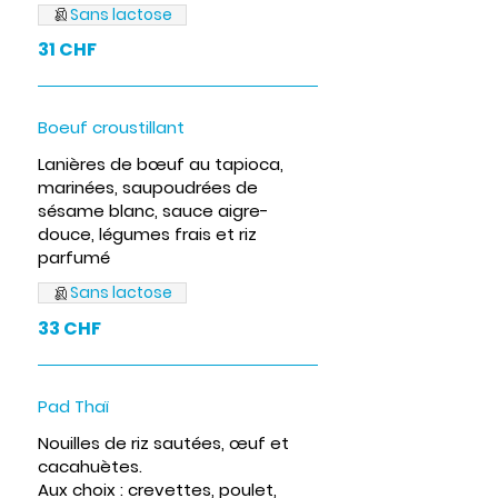
Sans lactose
31 CHF
Boeuf croustillant
Lanières de bœuf au tapioca,
marinées, saupoudrées de
sésame blanc, sauce aigre-
douce, légumes frais et riz
parfumé
Sans lactose
33 CHF
Pad Thaï
Nouilles de riz sautées, œuf et
cacahuètes.
Aux choix : crevettes, poulet,