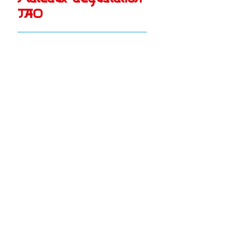
TAO
Plateaux dégustation TAO
Spring Rolls végétariens | Nems
de poulet | TAO Chicken nuggets |
Bâtonnets de calamars |
Croustillants de crevettes
24.50 CHF
2 pers.
49 CHF
4 pers.
Nous contacter
+41 21 312 88 18
contact@taoloungebar.ch