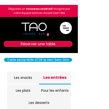
Dégustez un
nouveau cocktail
imaginé par
notre équipe barman durant tout l'été
Réserver une table
Carte servie NON-STOP le Ven-Sam-Dim
Les entrées
Les snacks
Les plats
Pour les enfants
Les desserts