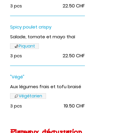
22.50 CHF
3 pcs
Spicy poulet crispy
Salade, tomate et mayo thaï
Piquant
22.50 CHF
3 pcs
"Végé"
Aux légumes frais et tofu braisé
Végétarien
19.50 CHF
3 pcs
Plateaux dégustation